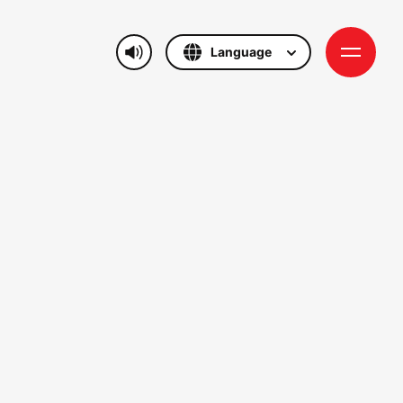
Language
日本語
 LƯU NIỆM
Tiếng Việt
English
GÓC LƯU NIỆM